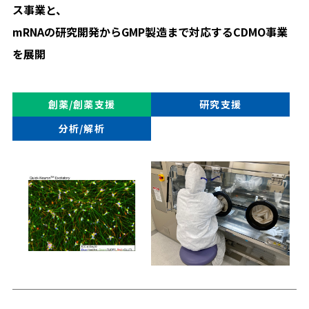
ス事業と、
mRNAの研究開発からGMP製造まで対応するCDMO事業
を展開
創薬/創薬支援
研究支援
分析/解析