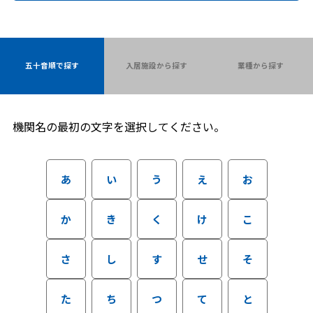
五十音順で探す
入居施設から探す
業種から探す
機関名の最初の文字を選択してください。
あ
い
う
え
お
か
き
く
け
こ
さ
し
す
せ
そ
た
ち
つ
て
と