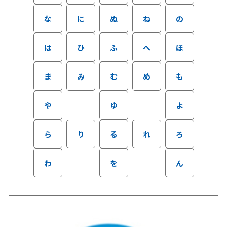
な
に
ぬ
ね
の
は
ひ
ふ
へ
ほ
ま
み
む
め
も
や
ゆ
よ
ら
り
る
れ
ろ
わ
を
ん