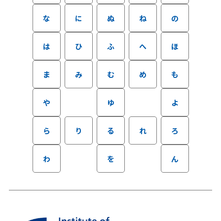
な
に
ぬ
ね
の
は
ひ
ふ
へ
ほ
ま
み
む
め
も
や
ゆ
よ
ら
り
る
れ
ろ
わ
を
ん