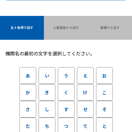
五十音順で探す
入居施設から探す
業種から探す
機関名の最初の文字を選択してください。
あ
い
う
え
お
か
き
く
け
こ
さ
し
す
せ
そ
た
ち
つ
て
と