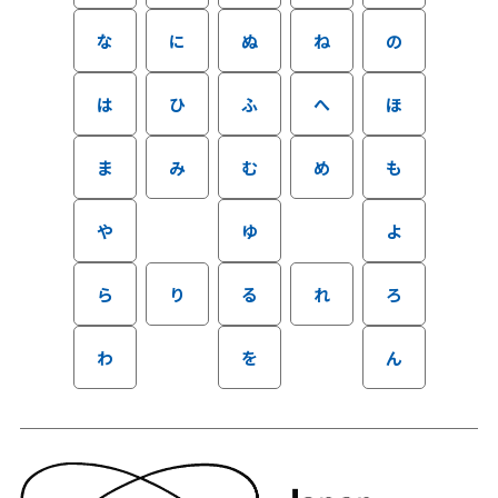
な
に
ぬ
ね
の
は
ひ
ふ
へ
ほ
ま
み
む
め
も
や
ゆ
よ
ら
り
る
れ
ろ
わ
を
ん