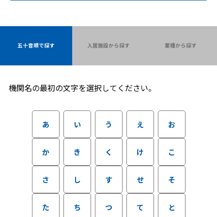
五十音順で探す
入居施設から探す
業種から探す
機関名の最初の文字を選択してください。
あ
い
う
え
お
か
き
く
け
こ
さ
し
す
せ
そ
た
ち
つ
て
と