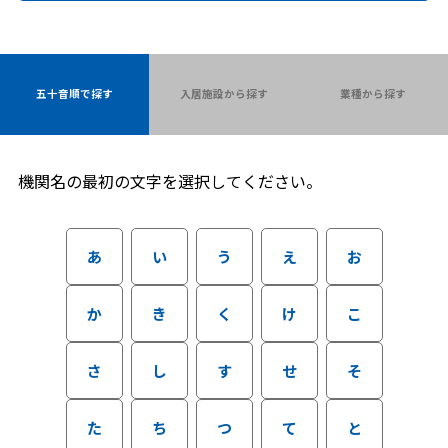
五十音順で探す
入居施設から探す
業種から探す
機関名の最初の文字を選択してください。
あ
い
う
え
お
か
き
く
け
こ
さ
し
す
せ
そ
た
ち
つ
て
と