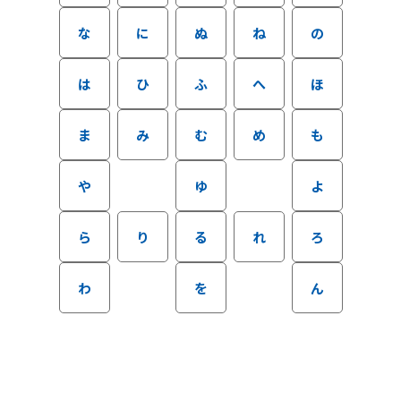
な
に
ぬ
ね
の
は
ひ
ふ
へ
ほ
ま
み
む
め
も
や
ゆ
よ
ら
り
る
れ
ろ
わ
を
ん