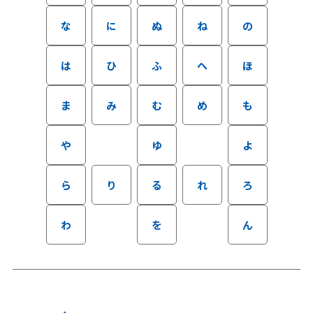
な
に
ぬ
ね
の
は
ひ
ふ
へ
ほ
ま
み
む
め
も
や
ゆ
よ
ら
り
る
れ
ろ
わ
を
ん