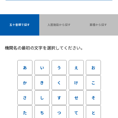
五十音順で探す
入居施設から探す
業種から探す
機関名の最初の文字を選択してください。
あ
い
う
え
お
か
き
く
け
こ
さ
し
す
せ
そ
た
ち
つ
て
と