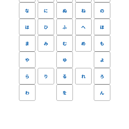
な
に
ぬ
ね
の
は
ひ
ふ
へ
ほ
ま
み
む
め
も
や
ゆ
よ
ら
り
る
れ
ろ
わ
を
ん