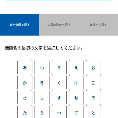
五十音順で探す
入居施設から探す
業種から探す
機関名の最初の文字を選択してください。
あ
い
う
え
お
か
き
く
け
こ
さ
し
す
せ
そ
た
ち
つ
て
と