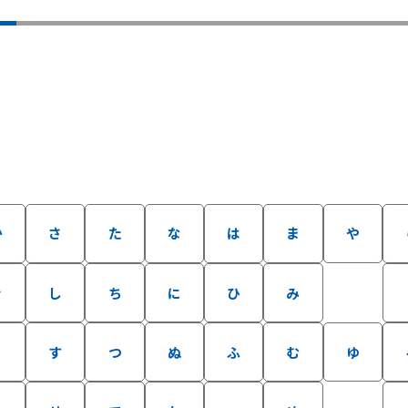
か
さ
た
な
は
ま
や
き
し
ち
に
ひ
み
く
す
つ
ぬ
ふ
む
ゆ