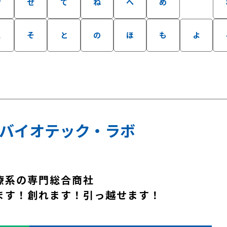
け
せ
て
ね
へ
め
こ
そ
と
の
ほ
も
よ
バイオテック・ラボ
療系の専門総合商社
ます！創れます！引っ越せます！