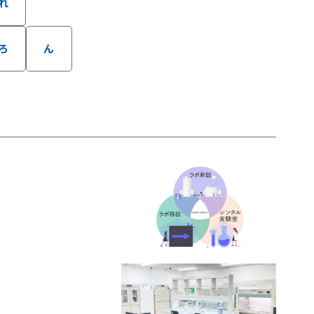
れ
ろ
ん