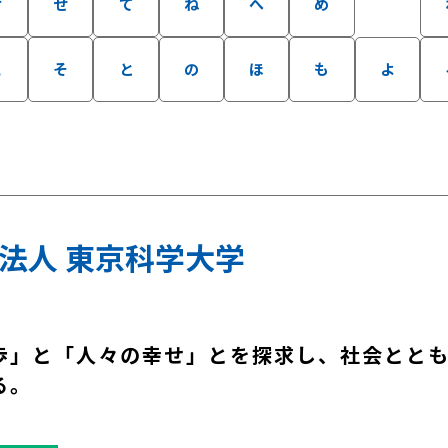
け
せ
て
ね
へ
め
こ
そ
と
の
ほ
も
よ
法人 東京科学大学
歩」と「人々の幸せ」とを探求し、社会とと
る。