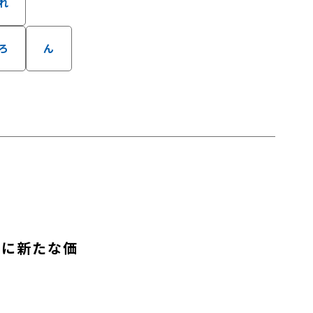
れ
ろ
ん
もに新たな価