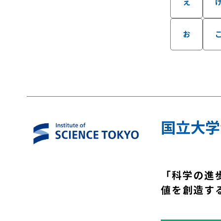
え
お
国立大学
「科学の進
値を創造す