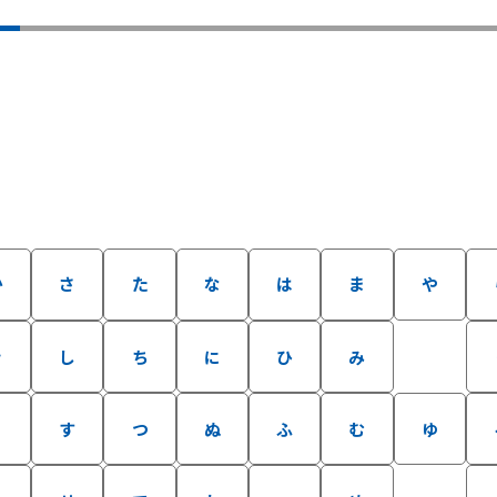
か
さ
た
な
は
ま
や
き
し
ち
に
ひ
み
く
す
つ
ぬ
ふ
む
ゆ