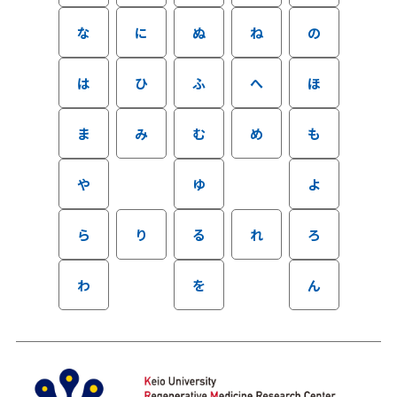
な
に
ぬ
ね
の
は
ひ
ふ
へ
ほ
ま
み
む
め
も
や
ゆ
よ
ら
り
る
れ
ろ
わ
を
ん