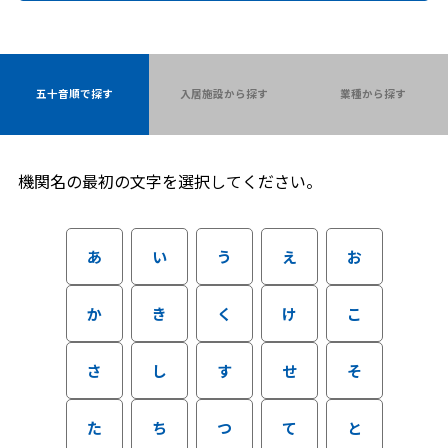
五十音順で探す
入居施設から探す
業種から探す
機関名の最初の文字を選択してください。
あ
い
う
え
お
か
き
く
け
こ
さ
し
す
せ
そ
た
ち
つ
て
と