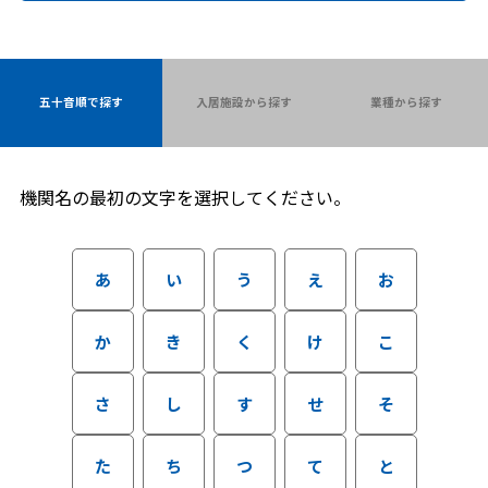
五十音順で探す
入居施設から探す
業種から探す
機関名の最初の文字を選択してください。
あ
い
う
え
お
か
き
く
け
こ
さ
し
す
せ
そ
た
ち
つ
て
と