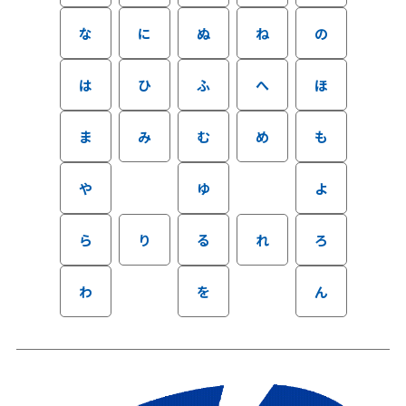
な
に
ぬ
ね
の
は
ひ
ふ
へ
ほ
ま
み
む
め
も
や
ゆ
よ
ら
り
る
れ
ろ
わ
を
ん