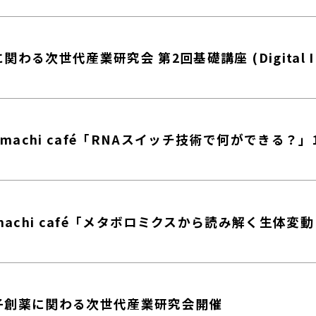
わる次世代産業研究会 第2回基礎講座 (Digital I
nomachi café「RNAスイッチ技術で何ができる？
omachi café「メタボロミクスから読み解く生体
子創薬に関わる次世代産業研究会開催