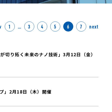
v
1
…
3
4
5
6
7
next
DNAが切り拓く未来のナノ技術」3月12日（金）
ップ」2月18日（木）開催