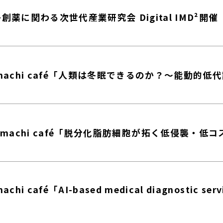
子創薬に関わる次世代産業研究会 Digital IMD²開催
omachi café「人類は冬眠できるのか？～能動的
nomachi café「脱分化脂肪細胞が拓く低侵襲・低
chi café「AI-based medical diagnostic serv