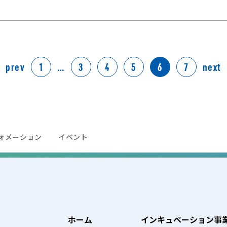
prev
1
…
3
4
5
6
7
next
ォメーション
イベント
ホーム
インキュベーション事