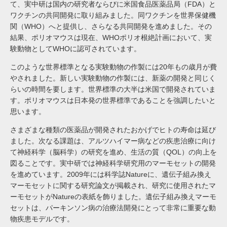
て、実中研は国内の研究者ならびに米国食品医薬品局（FDA）と
ワクチンの共同開発に取り組みました。同ワクチンを世界保健機
関（WHO）へと提供し、さらなる共同開発を進めました。その
結果、ポリオマウスは現在、WHOポリオ根絶計画において、実
験動物としてWHOに認可されています。
このような世界標準となる実験動物の作製には20年もの歳月が費
やされました。新しい実験動物の作製には、新薬の開発と同じく
らいの時間を要します。世界標準の大半は米国で開発されていま
す。ポリオマウスは日本発の世界標準であることを強調したいと
思います。
さまざまな種類の医薬品が開発されたおかげでヒトの寿命は延び
ました。次なる課題は、アルツハイマー病などの疾患治療に向け
て神経科学（脳科学）の研究を進め、生活の質（QOL）の向上を
図ることです。実中研では神経科学研究用のマーモセットの開発
を進めています。2009年には科学誌Natureに、遺伝子組み換え
マーモセットに関する研究論文が掲載され、研究に使用されたマ
ーモセットがNatureの表紙を飾りました。遺伝子組み換えマーモ
セットは、パーキンソン病の治療法開発にとって非常に重要な動
物疾患モデルです。