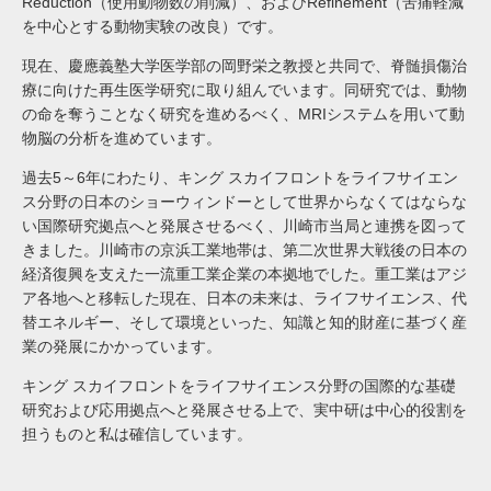
Reduction（使用動物数の削減）、およびRefinement（苦痛軽減
を中心とする動物実験の改良）です。
現在、慶應義塾大学医学部の岡野栄之教授と共同で、脊髄損傷治
療に向けた再生医学研究に取り組んでいます。同研究では、動物
の命を奪うことなく研究を進めるべく、MRIシステムを用いて動
物脳の分析を進めています。
過去5～6年にわたり、キング スカイフロントをライフサイエン
ス分野の日本のショーウィンドーとして世界からなくてはならな
い国際研究拠点へと発展させるべく、川崎市当局と連携を図って
きました。川崎市の京浜工業地帯は、第二次世界大戦後の日本の
経済復興を支えた一流重工業企業の本拠地でした。重工業はアジ
ア各地へと移転した現在、日本の未来は、ライフサイエンス、代
替エネルギー、そして環境といった、知識と知的財産に基づく産
業の発展にかかっています。
キング スカイフロントをライフサイエンス分野の国際的な基礎
研究および応用拠点へと発展させる上で、実中研は中心的役割を
担うものと私は確信しています。