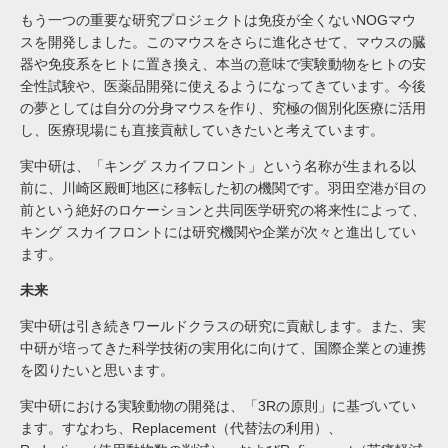
もう一つの重要な研究プロジェクトは免疫が全くないNOGマウ
スを開発しました。このマウスをさらに進化させて、マウスの臓
器や免疫系をヒトに置き換え、本当の意味で実験動物をヒトの安
全性試験や、医薬品開発に使えるようになってきています。今後
の夢としては自分の分身マウスを作り、究極の個別化医療に活用
し、医療現場にも直接貢献していきたいと考えています。
実中研は、「キング スカイフロント」という名称が生まれる以
前に、川崎区殿町地区に移転した初の機関です。羽田空港が目の
前という絶好のロケーションと共同医学研究の将来性によって、
キング スカイフロントには研究機関や企業が次々と進出してい
ます。
未来
実中研は引き続きワールドクラスの研究に貢献します。また、実
中研が培ってきた科学技術の実用化に向けて、国際企業との連携
を図りたいと思います。
実中研における実験動物の開発は、「3Rの原則」に基づいてい
ます。すなわち、Replacement（代替法の利用）、