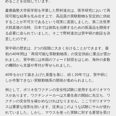
めることを目指しています。
慶應義塾大学医学部を卒業した野村達次は、医学研究において再
現可能な結果を生み出す上で、高品質の実験動物を安定的に供給
することが不可欠であるという現実に直面しました。第二次世界
大戦直後の当時、日本では病気を治療するための医薬品を開発す
る必要に迫られていました。そこで野村達次は実中研の創設を決
意したのです。
実中研の歴史は、2つの段階に大きく分けることができます。最
初の40年間は「再現可能な実験動物系」の安定供給に重点が置か
れました。実中研には米国のフォード財団をはじめ、海外の多数
の機関から支援や寄付が寄せられました。
40年をかけて築き上げた基盤を基に、続く20年では、実中研に
しか作製できない実験動物系の開発が進められました。
例として、ポリオ生ワクチンの安全性試験に使用するポリオマウ
スがあります。ワクチンメーカーは大量生産の開始に先立ち、ワ
クチンの安全性を確かめなければなりません。ここでポリオマウ
スは重要な役割を担います。従来はこのような試験にサルが使わ
れていました。しかし、マウスを使った実験に対する要望を受け