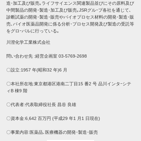
造･加工及び販売｡ライフサイエンス関連製品並びにその原料及び
中間製品の開発･製造･加工及び販売｡JSRグルｰプ各社を通じて､
診断試薬の開発･製造･販売やバイオプロセス材料の開発･製造･販
売､バイオ医薬品開発に係る分析･プロセス開発及び製造の受託等
をグロｰバルに行っている｡
川澄化学工業株式会社
問い合わせ先 :経営企画室 03-5769-2698
〇設立:1957 年(昭和32 年)6 月
〇本社所在地:東京都港区港南二丁目15 番2 号 品川インタｰシテ
ィB 棟9 階
〇代表者:代表取締役社長 昌谷 良雄
〇資本金:6,642 百万円 (平成29 年1 月1 日現在)
〇事業内容:医薬品､医療機器の開発･製造･販売