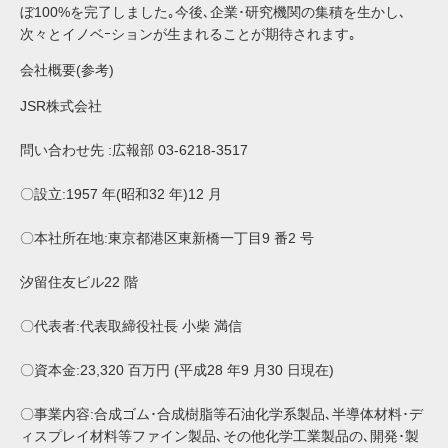
ぼ100%を完了しました｡今後､企業･研究機関の集積を生かし､
次々とイノベｰションが生まれることが期待されます｡
会社概要(参考)
JSR株式会社
問い合わせ先 :広報部 03-6218-3517
〇設立:1957 年(昭和32 年)12 月
〇本社所在地:東京都港区東新橋一丁目9 番2 号
汐留住友ビル22 階
〇代表者:代表取締役社長 小柴 満信
〇資本金:23,320 百万円 (平成28 年9 月30 日現在)
〇事業内容:合成ゴム･合成樹脂等石油化学系製品､半導体材料･デ
ィスプレイ材料等ファイン製品､その他化学工業製品の､開発･製