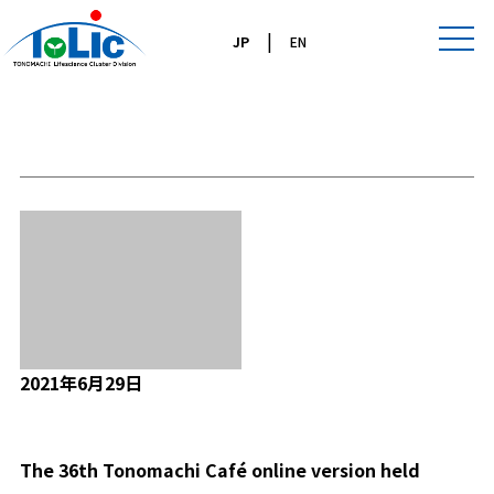
|
JP
EN
ブログ
2021年6月29日
Report
The 36th Tonomachi Café online version held