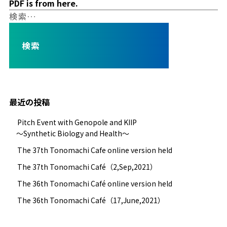
PDF is from here.
検
索:
最近の投稿
Pitch Event with Genopole and KIIP
～Synthetic Biology and Health～
The 37th Tonomachi Cafe online version held
The 37th Tonomachi Café（2,Sep,2021）
The 36th Tonomachi Café online version held
The 36th Tonomachi Café（17,June,2021）