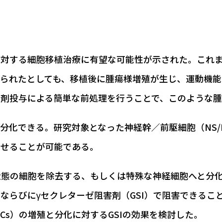
する細胞移植治療に有望な可能性が示された。これまで、
得られたとしても、移植後に腫瘍様増殖が生じ、運動機
薬剤投与による簡単な前処理を行うことで、このような
分化できる。研究対象となった神経幹／前駆細胞（NS/
させることが可能である。
状態の細胞を除去する、もしくは特殊な神経細胞へと分
と、ならびにγセクレターゼ阻害剤（GSI）で阻害できる
/SCs）の増殖と分化に対するGSIの効果を検討した。