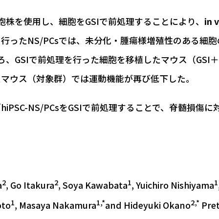
胞株を使用し、細胞をGSIで前処理することにより、
in 
行ったNS/PCsでは、未分化・腫瘍様増殖性のある細
ころ、GSIで前処理を行った細胞を移植したマウス（GS
たマウス（対象群）では運動機能が再び低下した。
SC-NS/PCsをGSIで前処理することで、脊髄損傷に対
2
2
1
1
a
, Go Itakura
, Soya Kawabata
, Yuichiro Nishiyama
1
1,*
2,*
oto
, Masaya Nakamura
and Hideyuki Okano
Pret