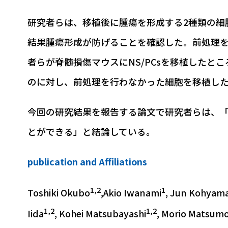
研究者らは、移植後に腫瘍を形成する2種類の細
結果腫瘍形成が防げることを確認した。前処理を
者らが脊髄損傷マウスにNS/PCsを移植したと
のに対し、前処理を行わなかった細胞を移植し
今回の研究結果を報告する論文で研究者らは、「hiP
とができる」と結論している。
publication and Affiliations
1,2
1
Toshiki Okubo
,Akio Iwanami
, Jun Kohyam
1,2
1,2
Iida
, Kohei Matsubayashi
, Morio Matsum