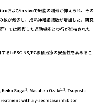
vitro
および
in vivo
で細胞の増殖が抑えられ、その
胞の数が減少し、成熟神経細胞数が増加した。研究
I＋群）では回復した運動機能と歩行が維持された
するhiPSC-NS/PC移植治療の安全性を高めるこ
1
1,2
, Keiko Sugai
, Masahiro Ozaki
, Tsuyoshi
reatment with a γ-secretase inhibitor