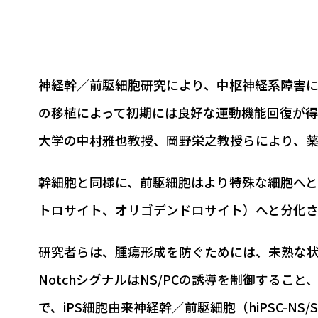
神経幹／前駆細胞研究により、中枢神経系障害に対
の移植によって初期には良好な運動機能回復が
大学の中村雅也教授、岡野栄之教授らにより、
幹細胞と同様に、前駆細胞はより特殊な細胞へと
トロサイト、オリゴデンドロサイト）へと分化
研究者らは、腫瘍形成を防ぐためには、未熟な
NotchシグナルはNS/PCの誘導を制御するこ
で、iPS細胞由来神経幹／前駆細胞（hiPSC-NS