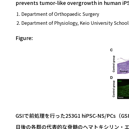
prevents tumor-like overgrowth in human iPSC
Department of Orthopaedic Surgery
Department of Physiology, Keio University Schoo
Figure:
GSIで前処理を行った253G1 hiPSC-NS/PCs
日後の各群の代表的な脊髄のヘマトキシリン・エオジ