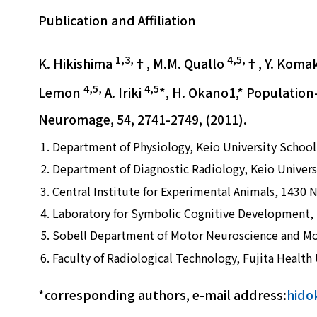
Publication and Affiliation
1,3,
4,5,
K. Hikishima
†, M.M. Quallo
†, Y. Koma
4,5,
4,5
Lemon
A. Iriki
*, H. Okano1,* Population
Neuromage, 54, 2741-2749, (2011).
Department of Physiology, Keio University Schoo
Department of Diagnostic Radiology, Keio Univers
Central Institute for Experimental Animals, 143
Laboratory for Symbolic Cognitive Development, R
Sobell Department of Motor Neuroscience and Mo
Faculty of Radiological Technology, Fujita Healt
*corresponding authors, e-mail address:
hido