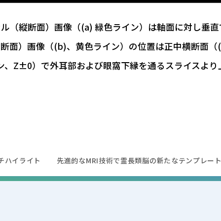
（縦断面）画像（(a) 緑色ライン）は軸面に対し垂直で
面）画像（(b)、黄色ライン）の位置は正中横断面（(d
ン、Z±0）で外耳部および眼窩下縁を通るスライスより上
チハイライト
先進的なMRI技術で霊長類脳の新たなテンプレー