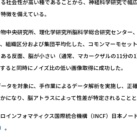
とる社会性が高い種であることから、神経科学研究で幅
の特徴を備えている。
動物中央研究所、理化学研究所脳科学総合研究センター
の研究者らと共同で、組織区分および集団平均化した、コモンマー
ある反面、脳が小さい（通常、マカークザルの11分の
有すると同時にノイズ比の低い画像取得に成功した。
データを対象に、手作業によるデータ解析を実施し、正
かになり、脳アトラスによって性差が特定されることと
ロインフォマティクス国際統合機構（INCF）日本ノー
/）
。