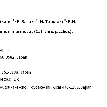
1,
3,
3,
 Okano
E. Sasaki
N. Tamaoki
R.N.
mmon marmoset (Callithrix jacchus).
Japan
160-8582, Japan
, 351-0198, Japan
1N 3BG, UK
 Kutsukake-cho, Toyoake-shi, Aichi 470-1192, Japan