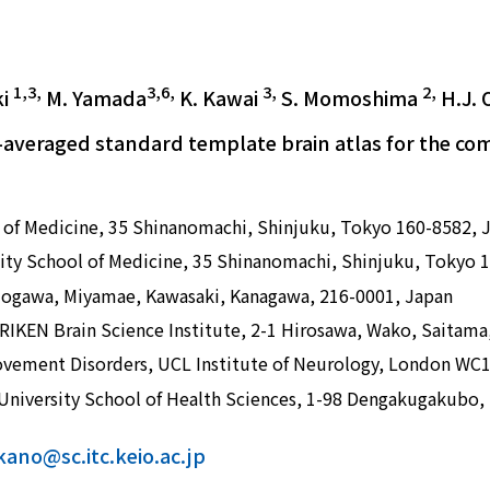
1,3,
3,6,
3,
2,
ki
M. Yamada
K. Kawai
S. Momoshima
H.J.
-averaged standard template brain atlas for the co
l of Medicine, 35 Shinanomachi, Shinjuku, Tokyo 160-8582, 
ity School of Medicine, 35 Shinanomachi, Shinjuku, Tokyo 
0 Nogawa, Miyamae, Kawasaki, Kanagawa, 216-0001, Japan
IKEN Brain Science Institute, 2-1 Hirosawa, Wako, Saitama
vement Disorders, UCL Institute of Neurology, London WC
h University School of Health Sciences, 1-98 Dengakugakubo,
kano@sc.itc.keio.ac.jp