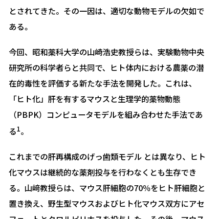
とされてきた。その一因は、適切な動物モデルの欠如で
ある。
今回、昭和薬科大学の山崎浩史教授らは、実験動物中央
研究所の科学者らと共同で、ヒト体内における農薬の潜
在的毒性を評価する新たな手法を開発した。これは、
「ヒト化」肝を有するマウスと生理学的薬物動態
（PBPK）コンピュータモデルを組み合わせた手法であ
1
る
。
これまでの肝再構成のげっ歯類モデル とは異なり、ヒト
化マウスは継続的な薬剤投与を行わなくとも生存でき
る。山﨑教授らは、マウス肝細胞の70％をヒト肝細胞と
置き換え、野生型マウスおよびヒト化マウス双方にアセ
フェートとクロルピリホスを投与した。その後、マウス