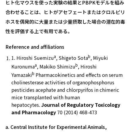
ヒト化マウスを使った実験の結果とPBPKモデルを組み
合わせることは、ヒトがアセフェートまたはクロルピリ
ホスを偶発的に大量または少量摂取した場合の潜在的毒
性を評価する上で有用である。
Reference and affiliations
a
b
1. Hiroshi Suemizu
, Shigeto Sota
, Miyuki
a
b
Kuronuma
, Makiko Shimizu
, Hiroshi
b
Yamazaki
Pharmacokinetics and effects on serum
cholinesterase activities of organophosphorus
pesticides acephate and chlorpyrifos in chimeric
mice transplanted with human
hepatocytes.
Journal of Regulatory Toxicology
and Pharmacology
70 (2014) 468-473
a. Central Institute for Experimental Animals,