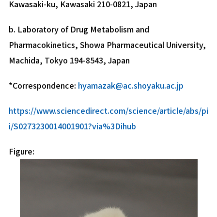
Kawasaki-ku, Kawasaki 210-0821, Japan
b. Laboratory of Drug Metabolism and
Pharmacokinetics, Showa Pharmaceutical University,
Machida, Tokyo 194-8543, Japan
*Correspondence:
hyamazak@ac.shoyaku.ac.jp
https://www.sciencedirect.com/science/article/abs/pi
i/S0273230014001901?via%3Dihub
Figure: