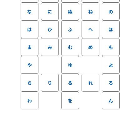
な
に
ぬ
ね
の
は
ひ
ふ
へ
ほ
ま
み
む
め
も
や
ゆ
よ
ら
り
る
れ
ろ
わ
を
ん