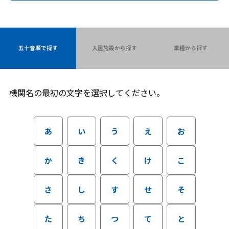
五十音順で探す
入居施設から探す
業種から探す
機関名の最初の文字を選択してください。
あ
い
う
え
お
か
き
く
け
こ
さ
し
す
せ
そ
た
ち
つ
て
と