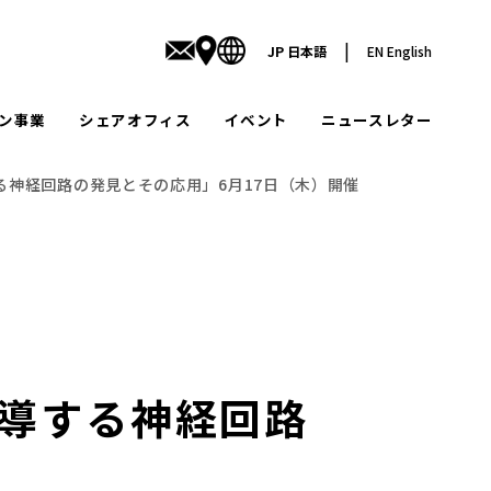
|
JP
日本語
EN
English
ン事業
シェアオフィス
イベント
ニュースレター
誘導する神経回路の発見とその応用」6月17日（木）開催
を誘導する神経回路