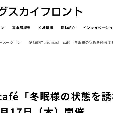
ョン
事業部概要
立地機関
活動紹介
インキュベーショ
ォメーション
第36回Tonomachi café「冬眠様の状態を
hi café「冬眠様の状態
月17日（木）開催