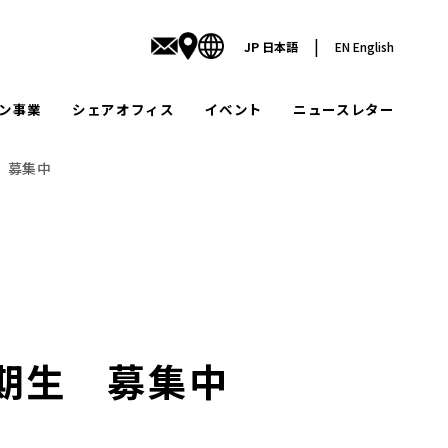
|
JP
日本語
EN
English
ン事業
シェアオフィス
イベント
ニュースレター
 募集中
0期生 募集中