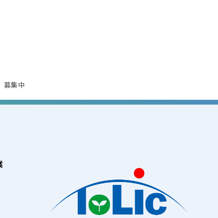
 募集中
業