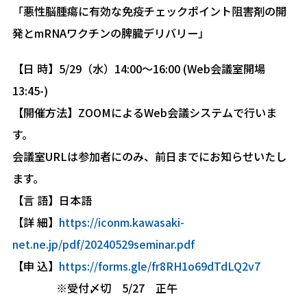
「悪性脳腫瘍に有効な免疫チェックポイント阻害剤の開
発とmRNAワクチンの脾臓デリバリー」
【日 時】5/29（水）14:00～16:00 (Web会議室開場
13:45-)
【開催方法】ZOOMによるWeb会議システムで行いま
す。
会議室URLは参加者にのみ、前日までにお知らせいたし
ます。
【言 語】日本語
【詳 細】
https://iconm.kawasaki-
net.ne.jp/pdf/20240529seminar.pdf
【申 込】
https://forms.gle/fr8RH1o69dTdLQ2v7
※受付〆切 5/27 正午