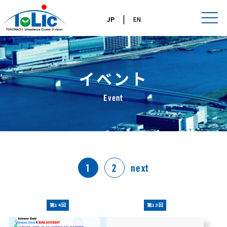
|
JP
EN
イベント
Event
1
2
next
第14回
第13回