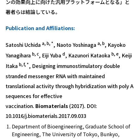
ンの効果向上に向けた汎用プラットフォームとなる」と
著者らは結論している。
Publication and Affiliations:
a, b, *
a, b
Satoshi Uchida
, Naoto Yoshinaga
, Kayoko
b, c
d
b, e
Yanagihara
, Eiji Yuba
, Kazunori Kataoka
, Keiji
b, f, *
Itaka
, Designing immunostimulatory double
stranded messenger RNA with maintained
translational activity through hybridization with poly A
sequences for effective
vaccination.
Biomaterials
(2017). DOI:
10.1016/j.biomaterials.2017.09.033
Department of Bioengineering, Graduate School of
Engineering, The University of Tokyo, Bunkyo,