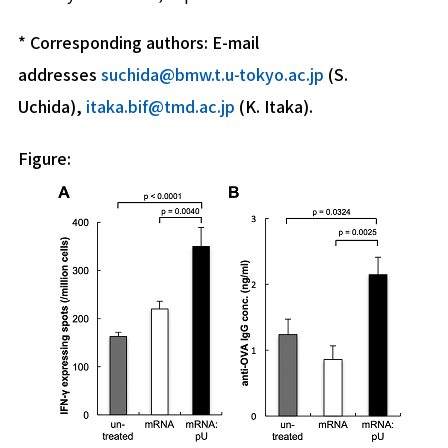
* Corresponding authors: E-mail
addresses
suchida@bmw.t.u-tokyo.ac.jp
(S.
Uchida),
itaka.bif@tmd.ac.jp
(K. Itaka).
Figure: