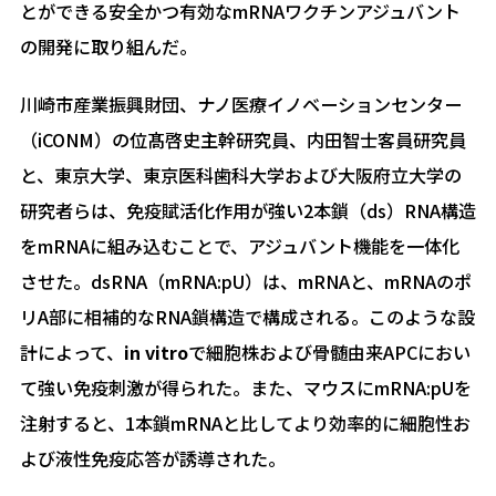
とができる安全かつ有効なmRNAワクチンアジュバント
の開発に取り組んだ。
川崎市産業振興財団、ナノ医療イノベーションセンター
（iCONM）の位髙啓史主幹研究員、内田智士客員研究員
と、東京大学、東京医科歯科大学および大阪府立大学の
研究者らは、免疫賦活化作用が強い2本鎖（ds）RNA構造
をmRNAに組み込むことで、アジュバント機能を一体化
させた。dsRNA（mRNA:pU）は、mRNAと、mRNAのポ
リA部に相補的なRNA鎖構造で構成される。このような設
計によって、
in vitro
で細胞株および骨髄由来APCにおい
て強い免疫刺激が得られた。また、マウスにmRNA:pUを
注射すると、1本鎖mRNAと比してより効率的に細胞性お
よび液性免疫応答が誘導された。