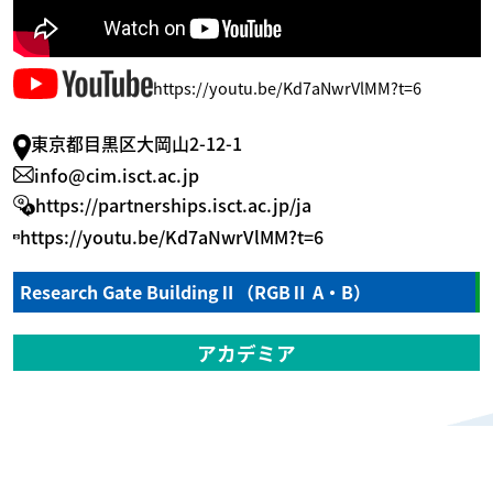
https://youtu.be/Kd7aNwrVlMM?t=6
東京都目黒区大岡山2-12-1
info@cim.isct.ac.jp
https://partnerships.isct.ac.jp/ja
https://youtu.be/Kd7aNwrVlMM?t=6
Research Gate BuildingⅡ（RGBⅡ A・B）
アカデミア