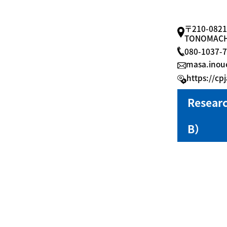
〒210-08
TONOMAC
080-1037-
masa.ino
https://cp
Resear
B）