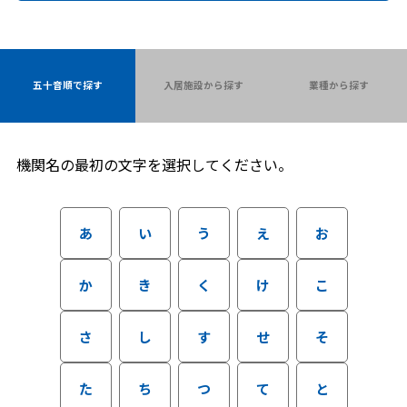
五十音順で探す
入居施設から探す
業種から探す
機関名の最初の文字を選択してください。
あ
い
う
え
お
か
き
く
け
こ
さ
し
す
せ
そ
た
ち
つ
て
と