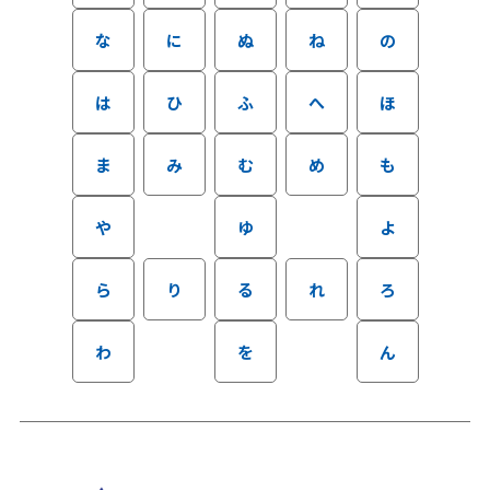
な
に
ぬ
ね
の
は
ひ
ふ
へ
ほ
ま
み
む
め
も
や
ゆ
よ
ら
り
る
れ
ろ
わ
を
ん