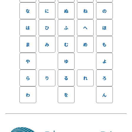
な
に
ぬ
ね
の
は
ひ
ふ
へ
ほ
ま
み
む
め
も
や
ゆ
よ
ら
り
る
れ
ろ
わ
を
ん