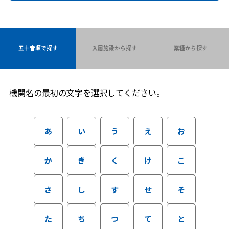
五十音順で探す
入居施設から探す
業種から探す
機関名の最初の文字を選択してください。
あ
い
う
え
お
か
き
く
け
こ
さ
し
す
せ
そ
た
ち
つ
て
と