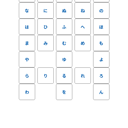
な
に
ぬ
ね
の
は
ひ
ふ
へ
ほ
ま
み
む
め
も
や
ゆ
よ
ら
り
る
れ
ろ
わ
を
ん