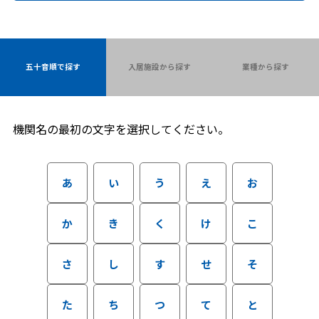
五十音順で探す
入居施設から探す
業種から探す
機関名の最初の文字を選択してください。
あ
い
う
え
お
か
き
く
け
こ
さ
し
す
せ
そ
た
ち
つ
て
と