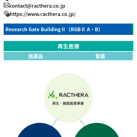
contact@racthera.co.jp
https://www.racthera.co.jp/
Research Gate BuildingⅡ（RGBⅡ A・B）
再生医療
医薬品
製薬