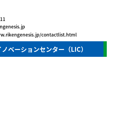
611
ngenesis.jp
w.rikengenesis.jp/contactlist.html
ノベーションセンター（LIC）