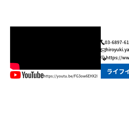
03-6897
hiroyuki.
https://ww
ライフイ
https://youtu.be/FG3ow6EHX2I