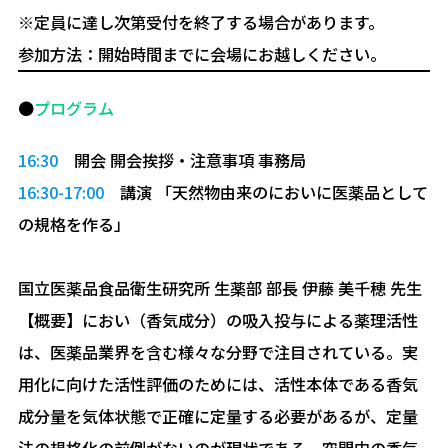
※定員に達し次第受付を終了する場合があります。
参加⽅法：開始時間までに会場にお越しください。
●
プログラム
16:30
開会 開会挨拶・注意事項 事務局
16:30-17:00
講演 「天然物由来のにおいに医薬品として
の規格を作る」
国⽴医薬品⾷品衛⽣研究所 ⽣薬部 部⻑ 伊藤 美千穂 先⽣
【概要】におい（⾹気成分）の吸⼊投与による薬理活性
は、医薬品業界を含む様々な分野で注⽬されている。実
⽤化に向けた活性評価のためには、活性本体である⾹気
成分量を気体状態で正確に定量する必要があるが、定量
法の規格化の前例がないのが現状である。空間中の⾹気