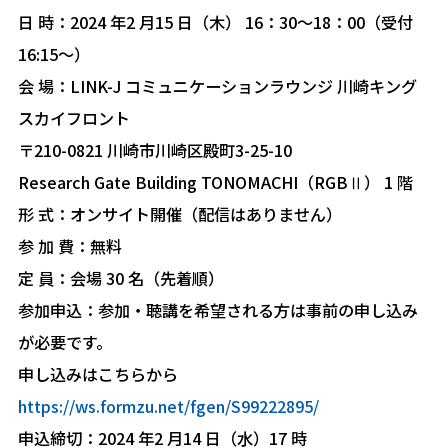
⽇ 時：2024 年2 ⽉15 ⽇（⽊） 16：30〜18：00（受付
16:15〜）
会 場：LINK-J コミュニケーションラウンジ 川崎キング
スカイフロント
〒210-0821 川崎市川崎区殿町3-25-10
Research Gate Building TONOMACHI（RGBⅡ） 1 階
形 式：オンサイト開催（配信はありません）
参 加 費：無料
定 員：会場 30 名（先着順）
参加申込：参加・聴講を希望される⽅は事前の申し込み
が必要です。
申し込みはこちらから
https://ws.formzu.net/fgen/S99222895/
申込締切：2024 年2 ⽉14 ⽇（⽔）17 時