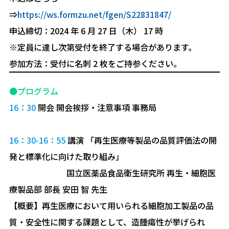
⇒
https://ws.formzu.net/fgen/S22831847/
申込締切：2024 年 6 月 27 日（木） 17 時
※定員に達し次第受付を終了する場合があります。
参加方法：受付に名刺 2 枚をご持参ください。
●プログラム
16：30
開会 開会挨拶・注意事項 事務局
16：30-16：55
講演 「再生医療等製品の品質評価法の開
発と標準化に向けた取り組み」
国立医薬品食品衛生研究所 再生・細胞医
療製品部 部⾧ 安田 智 先生
【概要】再生医療において用いられる細胞加工製品の品
質・安全性に関する課題として、造腫瘍性が挙げられ