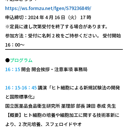
https://ws.formzu.net/fgen/S79236849/
申込締切：2024 年 4 月 16 日（火） 17 時
※定員に達し次第受付を終了する場合があります。
参加方法：受付に名刺 2 枚をご持参ください。 受付開始
16：00～
●
プログラム
16：15
開会 開会挨拶・注意事項 事務局
16：15-16：45
講演「ヒト細胞による新規試験法の開発
と国際標準化」
国立医薬品食品衛生研究所 薬理部 部⾧ 諫田 泰成 先生
【概要】ヒト細胞の培養や細胞加工に関する技術革新に
より、2 次元培養、スフェロイドやオ