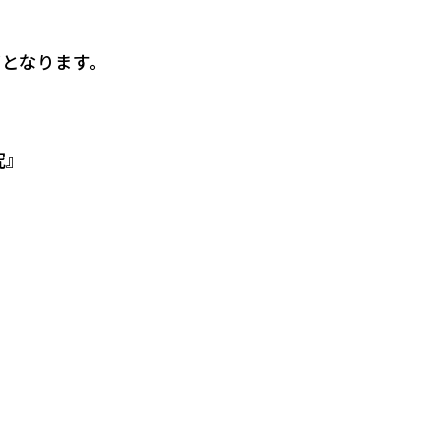
となります。
究』
）