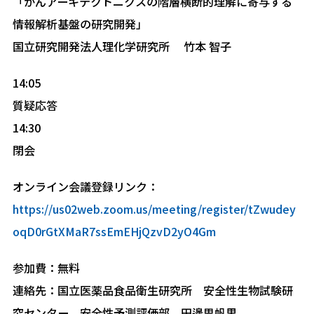
「がんアーキテクトニクスの階層横断的理解に寄与する
情報解析基盤の研究開発」
国立研究開発法人理化学研究所 竹本 智子
14:05
質疑応答
14:30
閉会
オンライン会議登録リンク：
https://us02web.zoom.us/meeting/register/tZwudey
oqD0rGtXMaR7ssEmEHjQzvD2yO4Gm
参加費：無料
連絡先：国立医薬品食品衛生研究所 安全性生物試験研
究センター 安全性予測評価部 田邊思帆里