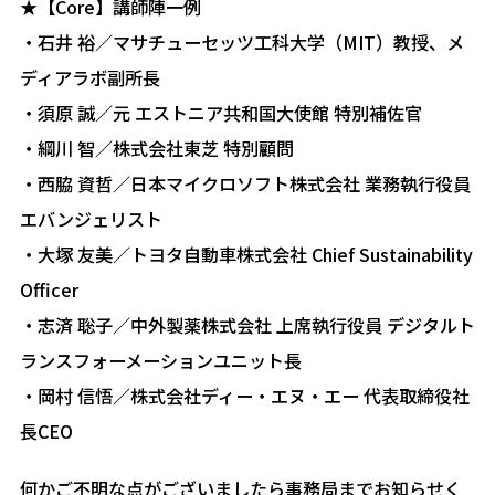
★【Core】講師陣一例
・石井 裕／マサチューセッツ工科大学（MIT）教授、メ
ディアラボ副所長
・須原 誠／元 エストニア共和国大使館 特別補佐官
・綱川 智／株式会社東芝 特別顧問
・西脇 資哲／日本マイクロソフト株式会社 業務執行役員
エバンジェリスト
・大塚 友美／トヨタ自動車株式会社 Chief Sustainability
Officer
・志済 聡子／中外製薬株式会社 上席執行役員 デジタルト
ランスフォーメーションユニット長
・岡村 信悟／株式会社ディー・エヌ・エー 代表取締役社
長CEO
何かご不明な点がございましたら事務局までお知らせく