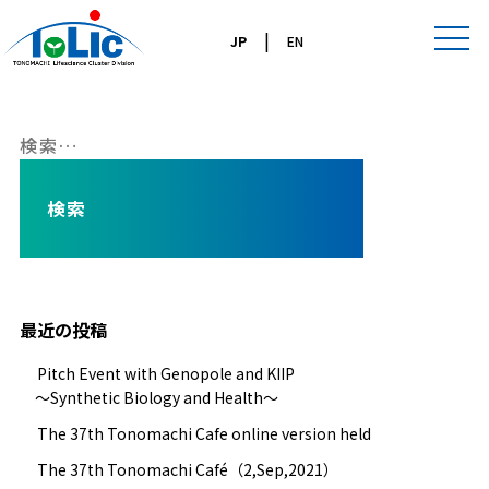
|
JP
EN
ブログ
検
索:
最近の投稿
Pitch Event with Genopole and KIIP
～Synthetic Biology and Health～
The 37th Tonomachi Cafe online version held
The 37th Tonomachi Café（2,Sep,2021）