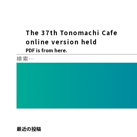
Report
The 37th Tonomachi Cafe
online version held
PDF is from here.
検
索:
最近の投稿