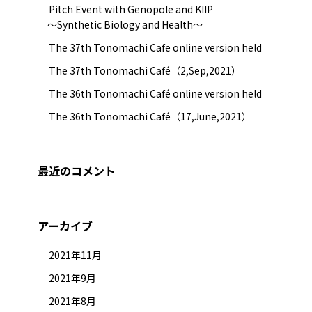
Pitch Event with Genopole and KIIP
～Synthetic Biology and Health～
The 37th Tonomachi Cafe online version held
The 37th Tonomachi Café（2,Sep,2021）
The 36th Tonomachi Café online version held
The 36th Tonomachi Café（17,June,2021）
最近のコメント
アーカイブ
2021年11月
2021年9月
2021年8月